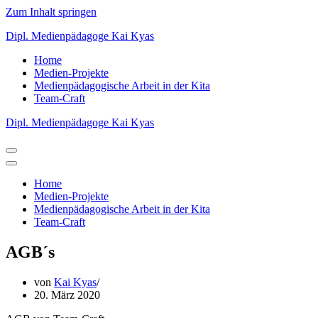
Zum Inhalt springen
Dipl. Medienpädagoge Kai Kyas
Home
Medien-Projekte
Medienpädagogische Arbeit in der Kita
Team-Craft
Dipl. Medienpädagoge Kai Kyas
Navigations-
Menü
Navigations-
Menü
Home
Medien-Projekte
Medienpädagogische Arbeit in der Kita
Team-Craft
AGB´s
von
Kai Kyas
20. März 2020