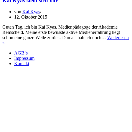
Kai Kyas stellt sich vor
von
Kai Kyas
12. Oktober 2015
Guten Tag, ich bin Kai Kyas, Medienpädagoge der Akademie
Remscheid. Meine erste bewusste aktive Medienerfahrung liegt
schon eine ganze Weile zurück. Damals hab ich noch…
Weiterlesen
Kai
»
Kyas
AGB´s
stellt
Impressum
sich
Kontakt
vor