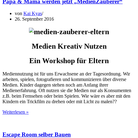
Papa & Mama werden jetzt „MedienZauberer“
von
Kai Kyas
26. September 2016
Medien Kreativ Nutzen
Ein Workshop für Eltern
Mediennutzung ist für uns Erwachsene an der Tagesordnung. Wir
arbeiten, spielen, fotografieren und kommunizieren über diverse
Medien. Kinder dagegen stehen noch am Anfang ihrer
Medienerfahrung. Oft nutzen sie die Medien nur als Konsumenten
z.B. beim Fernsehen oder beim Spielen. Wie wäre es aber mit den
Kindern ein Trickfilm zu drehen oder mit Licht zu malen??
Papa
Weiterlesen »
&
Mama
werden
Escape Room selber Bauen
jetzt