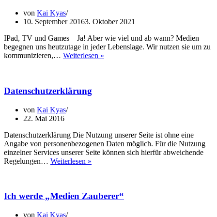
von
Kai Kyas
10. September 2016
3. Oktober 2021
IPad, TV und Games – Ja! Aber wie viel und ab wann? Medien
begegnen uns heutzutage in jeder Lebenslage. Wir nutzen sie um zu
Umgang
kommunizieren,…
Weiterlesen »
mit
Medien
im
Datenschutzerklärung
Erziehungsalltag
von
Kai Kyas
22. Mai 2016
Datenschutzerklärung Die Nutzung unserer Seite ist ohne eine
Angabe von personenbezogenen Daten möglich. Für die Nutzung
einzelner Services unserer Seite können sich hierfür abweichende
Datenschutzerklärung
Regelungen…
Weiterlesen »
Ich werde „Medien Zauberer“
von
Kai Kyas