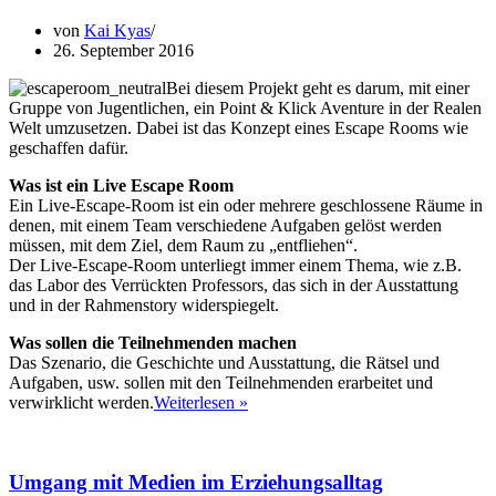
„MedienZauberer“
von
Kai Kyas
26. September 2016
Bei diesem Projekt geht es darum, mit einer
Gruppe von Jugentlichen, ein Point & Klick Aventure in der Realen
Welt umzusetzen. Dabei ist das Konzept eines Escape Rooms wie
geschaffen dafür.
Was ist ein Live Escape Room
Ein Live-Escape-Room ist ein oder mehrere geschlossene Räume in
denen, mit einem Team verschiedene Aufgaben gelöst werden
müssen, mit dem Ziel, dem Raum zu „entfliehen“.
Der Live-Escape-Room unterliegt immer einem Thema, wie z.B.
das Labor des Verrückten Professors, das sich in der Ausstattung
und in der Rahmenstory widerspiegelt.
Was sollen die Teilnehmenden machen
Das Szenario, die Geschichte und Ausstattung, die Rätsel und
Aufgaben, usw. sollen mit den Teilnehmenden erarbeitet und
Escape
verwirklicht werden.
Weiterlesen »
Room
selber
Bauen
Umgang mit Medien im Erziehungsalltag