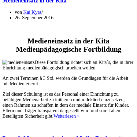
Medieneinsatz in der Kita
von
Kai Kyas
26. September 2016
Medieneinsatz in der Kita
Medienpädagogische Fortbildung
Diese Fortbildung richtet sich an Kita´s, die in ihrer
Einrichtung medienpädagogisch arbeiten wollen.
An zwei Terminen à 3 Std. werden die Grundlagen für die Arbeit
mit Medien erlernt.
Ziel dieser Schulung ist es das Personal einer Einrichtung zu
befähigen Medienarbeit zu initiieren und reflektiert einzusetzen,
einen Rahmen zu schaffen in dem der mediale Einsatz für Kinder,
Eltern und Träger transparent dargestellt wird und somit allen
Medieneinsatz
Beteiligten Sicherheit gibt.
Weiterlesen »
in
der
Kita